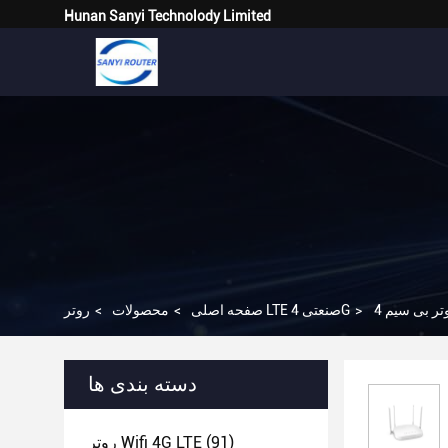
Hunan Sanyi Technolody Limited
>
روتر LTE صنعتی 4G
صفحه اصلی
>
محصولات
>
دسته بندی ها
(91)
روتر Wifi 4G LTE