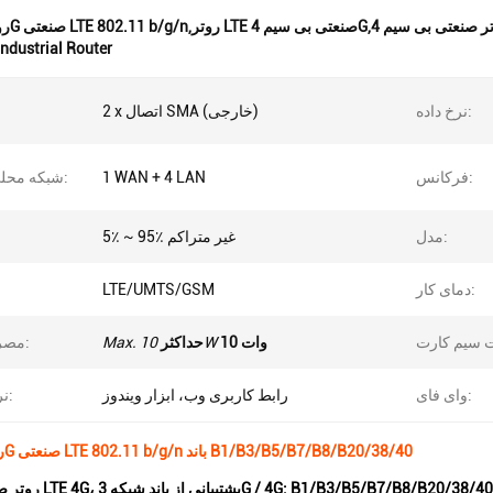
Industrial Router
نرخ داده:
2 x اتصال SMA (خارجی)
فرکانس:
1 WAN + 4 LAN
شبکه محلی کابلی:
مدل:
5٪ ~ 95٪ غیر متراکم
رط
دمای کار:
LTE/UMTS/GSM
10 وات
10W
حداکثر
Max.
مصرف برق:
وای فای:
رابط کاربری وب، ابزار ویندوز
نرم افزار:
روتر بی سیم 4G صنعتی LTE 802.11 b/g/n باند B1/B3/B5/B7/B8/B20/38/40
GW133 روتر صنعتی LTE 4G، پشتیبانی از باند شبکه 3G / 4G: B1/B3/B5/B7/B8/B20/38/40