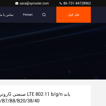
sara@syrouter.com
86-731-84728962
تماس با ما
نقل قول
Persian
/B7/B8/B20/38/40