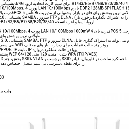
WAN 10/100Mbps پورت LAN 10/100Mbps با رم DDR2 128MB SPI FLASH 16MB
ت که می تواند فایل ها را به اشتراک بگذارد.(برخورد باز)
FDD-LTE:B1/B3/B5/B7/B8/B20/38/40 اروپا، آسیا و آفریقا
نسخه
- طولانی ترین پوشش وای ف
S سرور و DLNA، این یک روتر بی سیم می تواند به اشتراک گذاری فایل
- پشتیبانی AP بی سیم، WiFi روتر چند حالت عملیات برای دیدار با نیاز های مختلف
- پشتیبانی از PPPOE، IP ثابت، IP پویا در حالت عملکرد دروازه
- پشتیبانی از امنیت WEP 64/128 بیتی، امنیت 128 بیتی WPA (TKIP/AES)
تواند آدرس IP را برای نقطه دسترسی بی سیم متصل اختصاص دهد
روتر
1 * 12 ولت