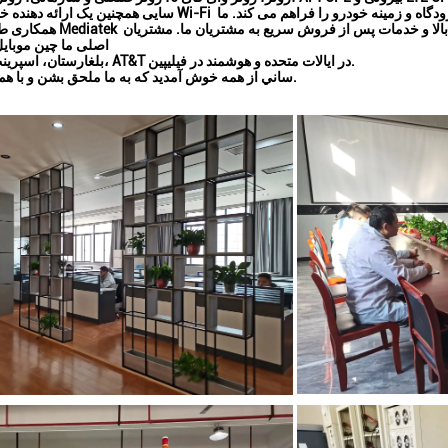
سایی همچنین یک ارائه دهنده خدمات پوشش Wi-Fi است، راه حل برای هتل، مدرسه، بیمارستان، شرکت، فر
همکاری طولانی مدت با Mediatek ساخته ایم،برادکام و کوالکام، قا
اصلی ما چین موبایل،
بلغارستان، اسپرینت، تی موبایل، AT&T در ایالات متحده و هوشمند در فیلیپین.
ساني از همه خوش آمديد که به ما ملحق بشن و با هم همکاری کنند.