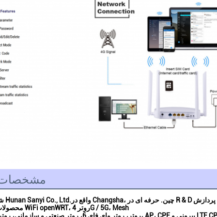
مشخصات
واقع در Changsha، چین. حرفه ای در R & D و تولید دستگاه های شبکه، به ویژه برای پردازش OEM / ODM. 
شرکت فناوری Hunan Sanyi Co., Ltd.
محصولات شامل روتر WiFi openWRT، روتر 4G / 5G، Mesh
، روتر صنعتی و سازمانی، روتر وسایل نقلیه، AP، CPE بیرونی و LTE CPE.