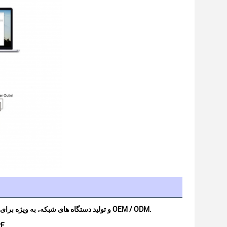
روتر، روتر وای فای 6