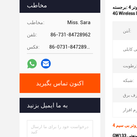
مخاطب
برجسته:
4G Wireless 
Miss. Sara
مخاطب:
آنتن:
86-731-84728962
تلفن:
86-0731-84728962
فکس:
وبت:
شبکه:
اکنون تماس بگیرید
به ما ایمیل بزنید