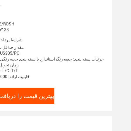
ج
گواهی: SH
شماره مدل:
شرایط پرداخت
مقدار حداقل تع
قیمت: 35/PC
جزئیات بسته بندی: جعبه رنگ استاندارد یا بسته بندی جعبه رن
زمان تحویل: 5-8 روز ک
شرایط پرداخت: L/C، T/T
قابلیت ارائه: 3000 قطعه در هفته
بهترین قیمت را دریافت