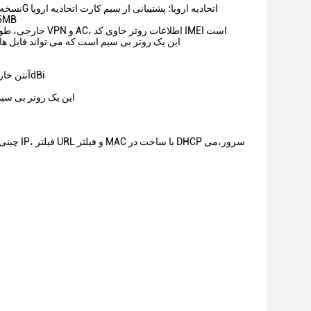
پشتیبانی از باند شبکه 3G/4G برای سیم کارت اتحادیه اروپا:B1/B3/B5/B7/B8/B20/38/40 نسخه 4G اتحادیه اروپا؛ پشتیبانی از سیم کارت اتحادیه اروپا
1 پورت ، 4
1000mW قدرت بالا، 4PCS آنتن 5dBi خارجی، طولانی ترین پوشش وای فای در بازار. پشتیبانی از مدیریت VPN و AC، اطلاعات روتر حاوی کد IMEI است
با پورت USB 2.0 ، پشتیبانی SAMBA ، سرور FTP و DLNA ، این یک روتر بی سیم اس
- 1 پورت WAN 10/100Mbps، 4 پورت LAN 10/100Mbps 1000mW قدرت بالا، 4PCS آنتن خارجی 5dBi
- با پورت USB 2.0، پشتیبانی AMBA، FTP