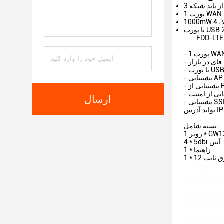
ای در بازار
ارسال
- پشتیبانی SSID پخش، چند SSID، VLAN برچسب و SSID چینی با عملکرد ساخت در فایروال، فیلتر IP، فیلتر URL و فیلتر MAC با ساخت در DHCP سرور،می
بسته شامل:
 1 * GW133
4 * 5dbi آنتن
1 * راهنما
 برق ثابت