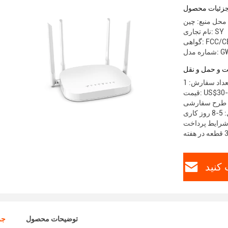
زئیات محصول
محل منبع: چین
نام تجاری: SY
FCC/CE/RO
 GW133
 و حمل و نقل
داد سفارش: 1
US$30-US$
گی طرح سفارشی
اری
 کنید
توضیحات محصول
جز