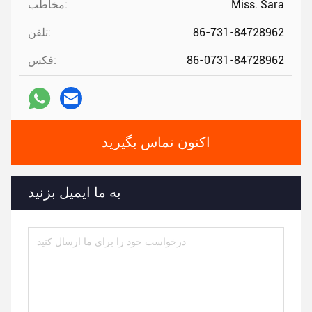
Miss. Sara
مخاطب:
86-731-84728962
تلفن:
86-0731-84728962
فکس:
اکنون تماس بگیرید
به ما ایمیل بزنید