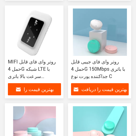
کنید
دریافت کنید
روتر وای فای جیبی قابل
MIFI روتر وای فای قابل
حمل 4G 150Mbps با باتری
حمل 4G شبکه LTE با
جداکننده پورت نوع C
سرعت بالا باتری
2500mAh
بهترین قیمت را دریافت
بهترین قیمت را
کنید
دریافت کنید