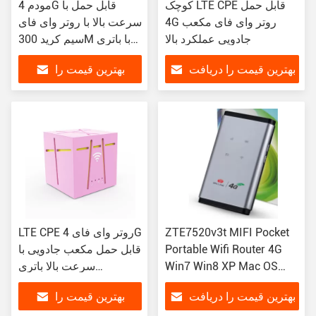
کوچک LTE CPE قابل حمل
مودم 4G قابل حمل با
4G روتر وای فای مکعب
سرعت بالا با روتر وای فای
جادویی عملکرد بالا
سیم کرید 300M با باتری
2100mAH
بهترین قیمت را دریافت
بهترین قیمت را
کنید
دریافت کنید
ZTE7520v3t MIFI Pocket
LTE CPE روتر وای فای 4G
Portable Wifi Router 4G
قابل حمل مکعب جادویی با
Win7 Win8 XP Mac OS
سرعت بالا باتری
VISTA لینوکس
3000mAh
بهترین قیمت را دریافت
بهترین قیمت را