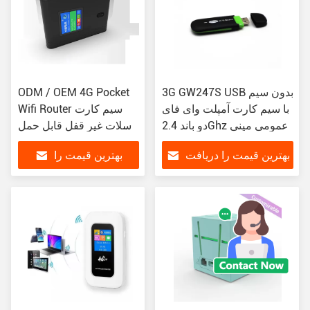
3G GW247S USB بدون سیم
ODM / OEM 4G Pocket
با سیم کارت آمپلت وای فای
Wifi Router سیم کارت
دو باند 2.4Ghz عمومی مینی
اسلات غیر قفل قابل حمل
وای فای قابل حمل
بی سیم مینی وای فای با
بهترین قیمت را دریافت
بهترین قیمت را
باتری 2100mAh 10 کاربر
متصل
کنید
دریافت کنید