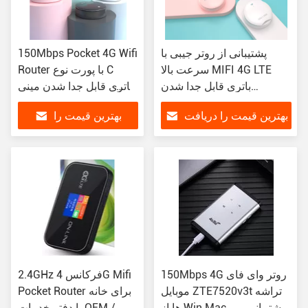
پشتیبانی از روتر جیبی با
150Mbps Pocket 4G Wifi
سرعت بالا MIFI 4G LTE
Router با پورت نوع C
باتری قابل جدا شدن
باتری قابل جدا شدن مینی
2100mAh پایه
UFO MIMO 2 * 2
بهترین قیمت را دریافت
بهترین قیمت را
کنید
دریافت کنید
150Mbps 4G روتر وای فای
2.4GHz فرکانس 4G Mifi
موبایل ZTE7520v3t تراشه
Pocket Router برای خانه
ها از Win Mac پشتیبانی می
یا دفتر خدمات OEM /