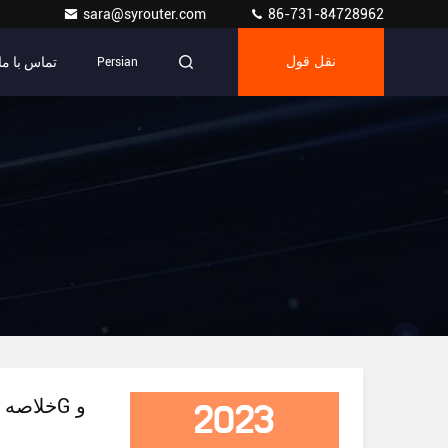
sara@syrouter.com
86-731-84728962
تماس با ما
نقل قول
Persian
2023