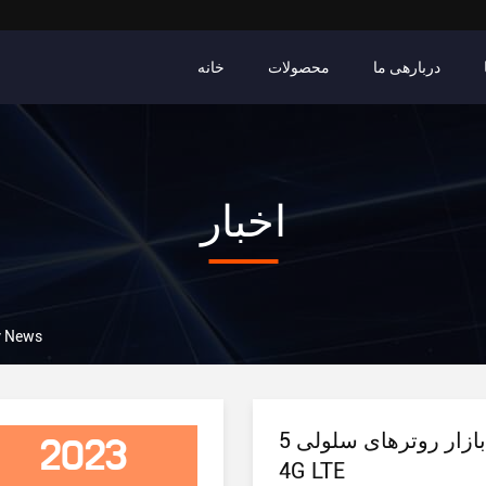
دربارهی ما
محصولات
خانه
اخبار
چین ws
خلاصه بازار روترهای سلولی 5G و
2023
4G LTE