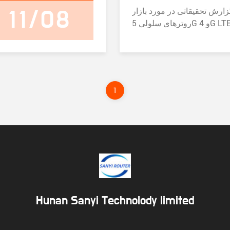
ارش تحقیقاتی در مورد بازار
11/08
روترهای سلولی 5G و 4G LTE بینش
 مورد صنعت، از جمله اندازه
خ رشد و کانال های توزیع ارائه
ارش عوامل کلیدی رشد را که
ر سراسر جهان هدایت می کنند،
 می کندهمچنین شامل تجزیه و
1
شرکت های پیشرو در صنعت و
ند بازار و نوآوری است. بازار بر
اساس شرکت ها، مارک ها، منطقه، انواع (5G
Cellular Router، 4G LTE C) و
ای کاربردی (تجاری، مسکونی،
شده است.این گزارش فرصت
ها را بررسی می کند، موانع
و روند در حال ظهور در صنعت.
گان پیشرو در صنعت روترهای
Hunan Sanyi Technolody limited
سلولی 5G و 4G LTE عبارتند از Verizon،
HTC، Netgear، TP-Link، Ev