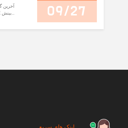
آخرین گز
09/27
ارزشمندی در
بازار، روند، نر
می دهد.این گز
بازار را د
تجزیه و تحلیل
تحلیل دقیق 
تأثیر آنها بر رو
ellular Router
برنامه ه
صنعتی) تقسیم 
های رشد شرکت 
برای غلبه بر 
تولیدکنند
erything
لینک های سریع