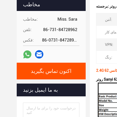
مخاطب
برجسته:
Miss. Sara
مخاطب:
آنتن:
86-731-84728962
تلفن:
86-0731-84728962
فکس:
VPN:
رنگ:
اکنون تماس بگیرید
به ما ایمیل بزنید