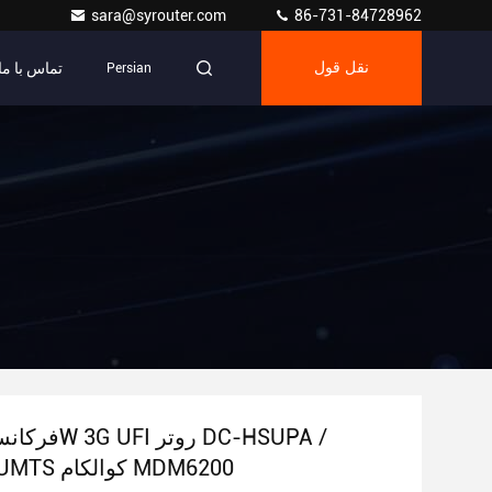
sara@syrouter.com
86-731-84728962
تماس با ما
نقل قول
Persian
HSDPA / UMTS کوالکام MDM6200