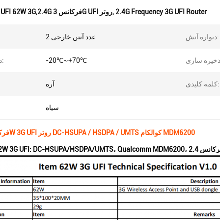
2.4G Frequency 3G UFI Router
,
روتر UFI 62W 3G,2.4G فرکانس 3G UFI روتر
دیواره آتش:
2 عدد آنتن خارجی
-20℃~+70℃
دمای کار:
کلمه کلیدی:
آره
سیاه
2.4G فرکانس 62W 3G UFI روتر DC-HSUPA / HSDPA / UMTS کوالکام MDM6200