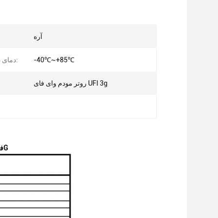
آره
-40℃~+85℃
دمای ذخیره سازی:
روتر مودم وای فای UFI 3g
روتر Sanyi 62W 3G UFI: DC-HSUPA/HSDPA/UMTS، Qualcomm MDM6200، فرکانس 2.4G