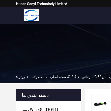
Hunan Sanyi Technolody Limited
روتر 4G سازمانی
>
صفحه اصلی
>
محصولات
>
دسته بندی ها
(91)
روتر Wifi 4G LTE