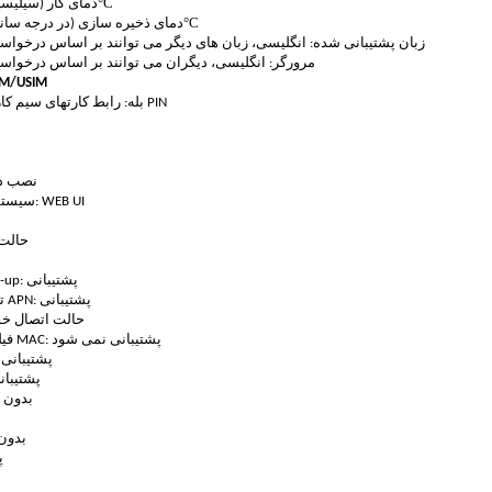
°C
دمای کار (سیلیسیوس): 
°C
دمای ذخیره سازی (در درجه سانتیگراد
زبان پشتیبانی شده: انگلیسی، زبان های دیگر می توانند بر اساس درخوا
مرورگر: انگلیسی، دیگران می توانند بر اساس درخوا
اسلات کارت USIM
بله: رابط کارتهای سیم کارت استاندارد 6 PIN
نصب درا
سیستم عامل سازگار: WEB UI
حالت 
ارتباط PPP dial-up: پشتیبانی
تشخیص خودکار APN: پشتیبانی
حالت اتصال خود
فیلتر کردن آدرس MAC: پشتیبانی نمی شود
پروتکل TCP/IP: پشتیبانی
پروتکل UDP: پشتی
SNTP: بد
NTP: ب
P