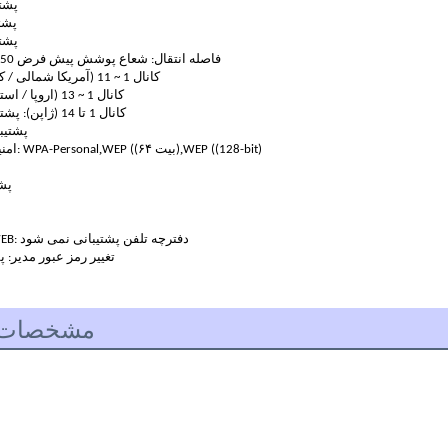
802.11b
802.11g
802.11n
فاصله انتقال: شعاع پوشش پیش فرض 50 متر (محيط باز)
کانال 1 ~ 11 (آمریکا شمالی / کانادا): پشتیبانی
کانال 1 ~ 13 (اروپا / استرالیا): پشتیبانی
کانال 1 تا 14 (ژاپن): پشتیبانی نمی شود
پخش SSID: پ
,
,
WEP ((128-bit)
WEP ((۶۴ بیت)
امنیت و رمزگذاری: WPA-Personal
EB UI
رابط کاربری WEB: دفترچه تلفن پشتیبانی نمی شود
تغییر رمز عبور مدیر: 
مشخصات