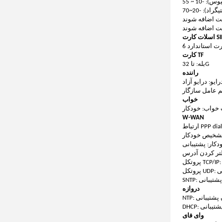
-10 ~ 55
): -20~70
ست اضافه شوند
ست اضافه شوند
SIM/
کارت TF
بله: تا 32G
راننده
یو: درایو آزاد
خواب
خواب: خودکار
W-WAN
کار: پشتیبانی
بانی
ون پشتیبانی
دروازه
دون پشتیبانی
DHC: پشتیبانی
وای فای