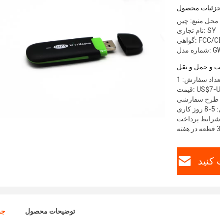
زئیات محصول
محل منبع: چین
نام تجاری: SY
FCC/CE/RO
 GW247
 و حمل و نقل
داد سفارش: 1
US$7-US$1
گی طرح سفارشی
اری
 کنید
توضیحات محصول
جز