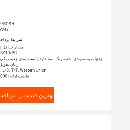
ج
گواهی: SH
شماره مدل:
شرایط پرداخت
مقدار حداقل تع
قیمت: 0/PC
جزئیات بسته بندی: جعبه رنگ استاندارد یا بسته بندی جعبه رن
زمان تحویل: 5-8 روز ک
شرایط پرداخت: L/C، T/T، Western Union
قابلیت ارائه: 3000 قطعه در هفته
بهترین قیمت را دریافت