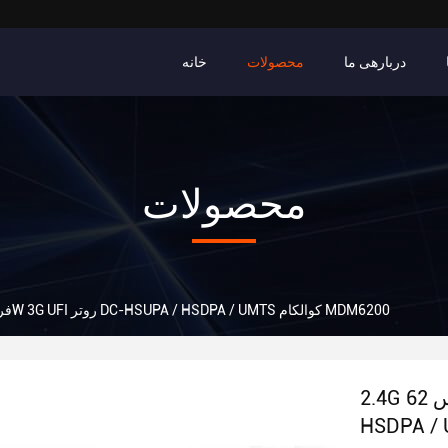
دربارهی ما
محصولات
خانه
محصولات
2.4G فرکانس 62W 3G UFI روتر DC-HSUPA / HSDPA / UMTS کوالکام MDM6200
2.4G فرکانس 62W 3G UFI روتر DC-HSUPA /